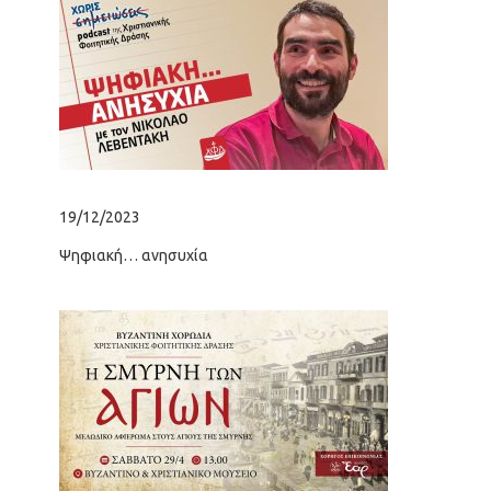
19/12/2023
12/
Ψηφιακή… ανησυχία
Η ν