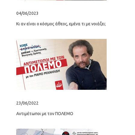
04/06/2023
16/
Κι αν είναι ο κόσμος άθεος, εμένα τι με νοιάζει;
Οι 
23/06/2022
10/
Αντιμέτωποι με τον ΠΟΛΕΜΟ
«Η 