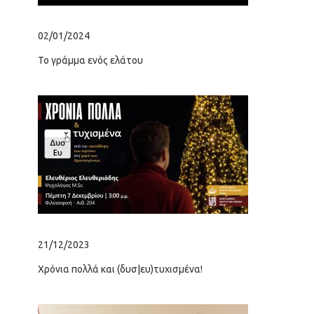
02/01/2024
01/
Το γράμμα ενός ελάτου
Το 
κρά
21/12/2023
22/
Χρόνια πολλά και (δυσ|ευ)τυχισμένα!
Αγα