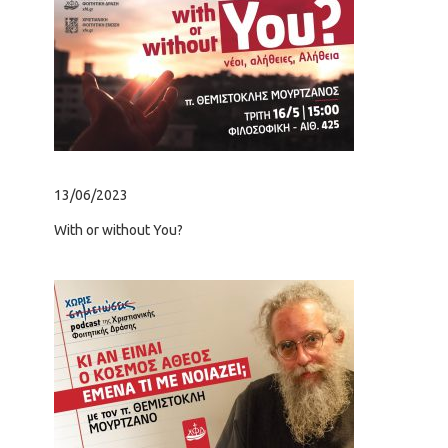
13/06/2023
21/
With or without You?
Μεσ