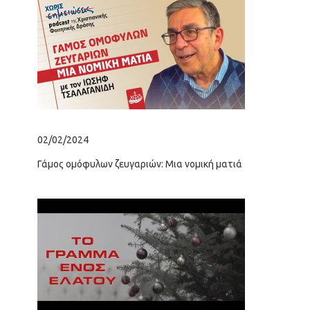
– π. Αστέριος
Χατζηνικολάου
Κυριακή του Πάσχα:
Μέσα στην πιο
εκκωφαντική σιγή
02/02/2024
02/
Γάμος ομόφυλων ζευγαριών: Μια νομική ματιά
Δάσ
Σάββατο του Λαζάρου:
“Θάνατος”, όπως λέμε
“ύπνος”