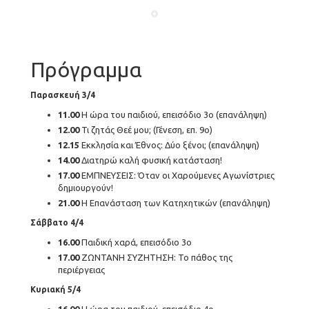
Πρόγραμμα
Παρασκευή 3/4
11.00
Η ώρα του παιδιού, επεισόδιο 3ο (επανάληψη)
12.00
Τι ζητάς Θεέ μου; (Γένεση, επ. 9ο)
12.15
Εκκλησία και Έθνος: Δύο ξένοι; (επανάληψη)
14.00
Διατηρώ καλή φυσική κατάσταση!
17.00
ΕΜΠΝΕΥΣΕΙΣ: Όταν οι Χαρούμενες Αγωνίστριες
δημιουργούν!
21.00
Η Επανάσταση των Κατηχητικών (επανάληψη)
Σάββατο 4/4
16.00
Παιδική χαρά, επεισόδιο 3ο
17.00
ΖΩΝΤΑΝΗ ΣΥΖΗΤΗΣΗ: Το πάθος της
περιέργειας
Κυριακή 5/4