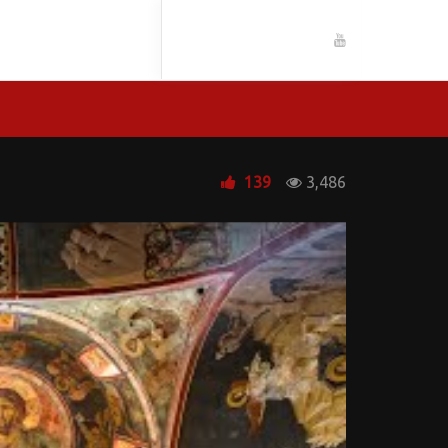
139
3,486