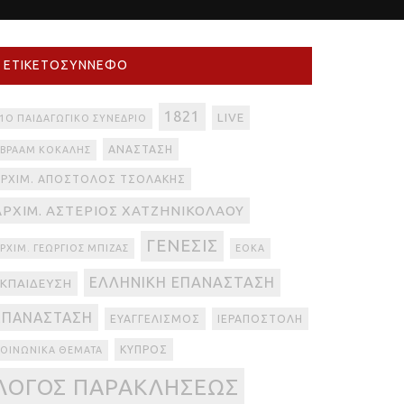
ΕΤΙΚΕΤΟΣΎΝΝΕΦΟ
1821
LIVE
1Ο ΠΑΙΔΑΓΩΓΙΚΌ ΣΥΝΈΔΡΙΟ
ΑΝΆΣΤΑΣΗ
ΒΡΑΆΜ ΚΟΚΆΛΗΣ
ΑΡΧΙΜ. ΑΠΌΣΤΟΛΟΣ ΤΣΟΛΆΚΗΣ
ΑΡΧΙΜ. ΑΣΤΈΡΙΟΣ ΧΑΤΖΗΝΙΚΟΛΆΟΥ
ΓΈΝΕΣΙΣ
ΡΧΙΜ. ΓΕΏΡΓΙΟΣ ΜΠΊΖΑΣ
ΕΟΚΑ
ΕΛΛΗΝΙΚΉ ΕΠΑΝΆΣΤΑΣΗ
ΕΚΠΑΊΔΕΥΣΗ
ΕΠΑΝΆΣΤΑΣΗ
ΕΥΑΓΓΕΛΙΣΜΌΣ
ΙΕΡΑΠΟΣΤΟΛΉ
ΚΎΠΡΟΣ
ΟΙΝΩΝΙΚΆ ΘΈΜΑΤΑ
ΛΌΓΟΣ ΠΑΡΑΚΛΉΣΕΩΣ