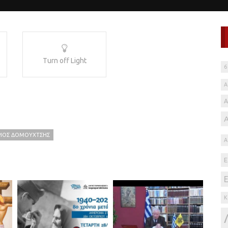
Turn off Light
6
Α
ΙΟΣ ΔΟΜΟΥΧΤΣΉΣ
Α
Κ