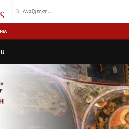
ΝΊΑ
ου