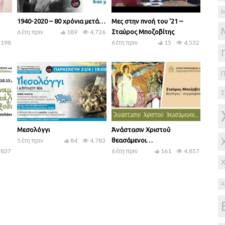
1940-2020 – 80 χρόνια μετά…
Μες στην πνοή του ’21 –
6 έτη πριν
189
4,726
Σταύρος Μποζοβίτης
,198
6 έτη πριν
15
4,532
Σ
Μεσολόγγι
Ἀνάστασιν Χριστοῦ
5 έτη πριν
84
4,783
θεασάμενοι…
,837
6 έτη πριν
161
4,857
Α