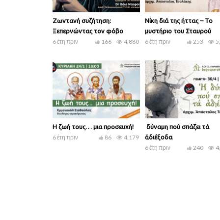
Ζωντανή συζήτηση:
Νίκη διά της ήττας – Το
Ξεπερνώντας τον φόβο
μυστήριο του Σταυρού
6 έτη πριν
166
4,880
6 έτη πριν
253
5
Η ζωή τους… μια προσευχή!
Ἡ δύναμη πού σπάζει τά
6 έτη πριν
86
4,179
ἀδιέξοδα
6 έτη πριν
240
4