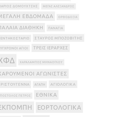
ΜΆΡΙΟΣ ΔΟΜΟΥΧΤΣΉΣ
ΜΈΓΑΣ ΑΛΈΞΑΝΔΡΟΣ
ΜΕΓΆΛΗ ΕΒΔΟΜΆΔΑ
ΟΡΘΟΔΟΞΊΑ
ΠΑΛΑΙΆ ΔΙΑΘΉΚΗ
ΠΑΝΑΓΊΑ
ΣΤΑΎΡΟΣ ΜΠΟΖΟΒΊΤΗΣ
ΠΕΝΤΗΚΟΣΤΆΡΙΟ
ΤΡΕΙΣ ΙΕΡΆΡΧΕΣ
ΎΓΧΡΟΝΟΙ ΆΓΙΟΙ
ΧΦΔ
ΧΑΡΆΛΑΜΠΟΣ ΜΗΝΆΟΓΛΟΥ
ΧΑΡΟΎΜΕΝΟΙ ΑΓΩΝΙΣΤΈΣ
ΑΓΙΟΛΟΓΙΚΆ
ΧΡΙΣΤΟΎΓΕΝΝΑ
ΑΓΆΠΗ
ΕΘΝΙΚΆ
ΠΌΣΤΟΛΟΣ ΠΈΤΡΟΣ
ΕΚΠΟΜΠΉ
ΕΟΡΤΟΛΟΓΙΚΆ