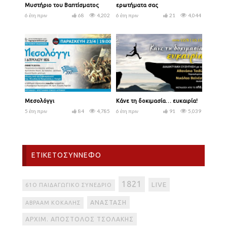
Μυστήριο του Βαπτίσματος
ερωτήματα σας
6 έτη πριν
68
4,202
6 έτη πριν
21
4,044
Μεσολόγγι
Κάνε τη δοκιμασία… ευκαιρία!
5 έτη πριν
84
4,785
6 έτη πριν
91
5,039
ΕΤΙΚΕΤΟΣΎΝΝΕΦΟ
1821
LIVE
61Ο ΠΑΙΔΑΓΩΓΙΚΌ ΣΥΝΈΔΡΙΟ
ΑΝΆΣΤΑΣΗ
ΑΒΡΑΆΜ ΚΟΚΆΛΗΣ
ΑΡΧΙΜ. ΑΠΌΣΤΟΛΟΣ ΤΣΟΛΆΚΗΣ