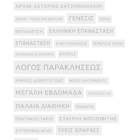
ΑΡΧΙΜ. ΑΣΤΈΡΙΟΣ ΧΑΤΖΗΝΙΚΟΛΆΟΥ
ΓΈΝΕΣΙΣ
ΑΡΧΙΜ. ΓΕΏΡΓΙΟΣ ΜΠΊΖΑΣ
ΕΟΚΑ
ΕΛΛΗΝΙΚΉ ΕΠΑΝΆΣΤΑΣΗ
ΕΚΠΑΊΔΕΥΣΗ
ΕΠΑΝΆΣΤΑΣΗ
ΕΥΑΓΓΕΛΙΣΜΌΣ
ΙΕΡΑΠΟΣΤΟΛΉ
ΚΎΠΡΟΣ
ΚΟΙΝΩΝΙΚΆ ΘΈΜΑΤΑ
ΛΌΓΟΣ ΠΑΡΑΚΛΉΣΕΩΣ
ΜΆΡΙΟΣ ΔΟΜΟΥΧΤΣΉΣ
ΜΈΓΑΣ ΑΛΈΞΑΝΔΡΟΣ
ΜΕΓΆΛΗ ΕΒΔΟΜΆΔΑ
ΟΡΘΟΔΟΞΊΑ
ΠΑΛΑΙΆ ΔΙΑΘΉΚΗ
ΠΑΝΑΓΊΑ
ΣΤΑΎΡΟΣ ΜΠΟΖΟΒΊΤΗΣ
ΠΕΝΤΗΚΟΣΤΆΡΙΟ
ΤΡΕΙΣ ΙΕΡΆΡΧΕΣ
ΣΎΓΧΡΟΝΟΙ ΆΓΙΟΙ