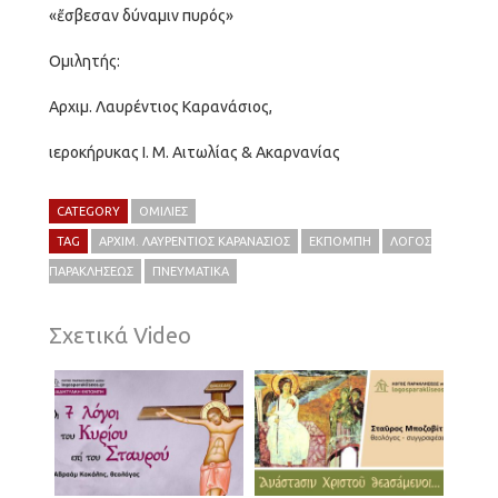
«ἔσβεσαν δύναμιν πυρός»
Ομιλητής:
Αρχιμ. Λαυρέντιος Καρανάσιος,
ιεροκήρυκας Ι. Μ. Αιτωλίας & Ακαρνανίας
CATEGORY
ΟΜΙΛΊΕΣ
TAG
ΑΡΧΙΜ. ΛΑΥΡΈΝΤΙΟΣ ΚΑΡΑΝΆΣΙΟΣ
ΕΚΠΟΜΠΉ
ΛΌΓΟΣ
ΠΑΡΑΚΛΉΣΕΩΣ
ΠΝΕΥΜΑΤΙΚΆ
Σχετικά Video