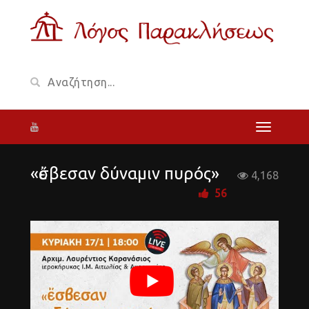
«ἔσβεσαν δύναμιν πυρός»
4,168
56