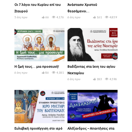
Οι 7 λόγοι του Κυρίου επί του
Ἀνάστασιν Χριστοῦ
Σταυρού
θεασάμενοι…
5 έτη πριν
66
4,176
6 έτη πριν
161
4,859
Η ζωή τους… μια προσευχή!
Βαδίζοντας στα ίχνη του αγίου
6 έτη πριν
86
4,181
Νεκταρίου
6 έτη πριν
183
4,596
Ευλαβική προσέγγιση στο ιερό
Αλέξανδρος – Απαντήσεις στα