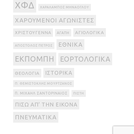
ΧΦΔ
ΧΑΡΆΛΑΜΠΟΣ ΜΗΝΆΟΓΛΟΥ
ΧΑΡΟΎΜΕΝΟΙ ΑΓΩΝΙΣΤΈΣ
ΑΓΙΟΛΟΓΙΚΆ
ΧΡΙΣΤΟΎΓΕΝΝΑ
ΑΓΆΠΗ
ΕΘΝΙΚΆ
ΑΠΌΣΤΟΛΟΣ ΠΈΤΡΟΣ
ΕΚΠΟΜΠΉ
ΕΟΡΤΟΛΟΓΙΚΆ
ΙΣΤΟΡΙΚΆ
ΘΕΟΛΟΓΊΑ
Π. ΘΕΜΙΣΤΟΚΛΉΣ ΜΟΥΡΤΖΑΝΌΣ
Π. ΜΙΧΑΉΛ ΣΑΝΤΟΡΙΝΑΊΟΣ
ΠΊΣΤΗ
ΠΊΣΩ ΑΠ’ ΤΗΝ ΕΙΚΌΝΑ
ΠΝΕΥΜΑΤΙΚΆ