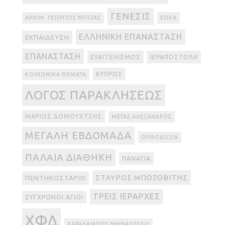
ΓΈΝΕΣΙΣ
ΑΡΧΙΜ. ΓΕΏΡΓΙΟΣ ΜΠΊΖΑΣ
ΕΟΚΑ
ΕΛΛΗΝΙΚΉ ΕΠΑΝΆΣΤΑΣΗ
ΕΚΠΑΊΔΕΥΣΗ
ΕΠΑΝΆΣΤΑΣΗ
ΕΥΑΓΓΕΛΙΣΜΌΣ
ΙΕΡΑΠΟΣΤΟΛΉ
ΚΎΠΡΟΣ
ΚΟΙΝΩΝΙΚΆ ΘΈΜΑΤΑ
ΛΌΓΟΣ ΠΑΡΑΚΛΉΣΕΩΣ
ΜΆΡΙΟΣ ΔΟΜΟΥΧΤΣΉΣ
ΜΈΓΑΣ ΑΛΈΞΑΝΔΡΟΣ
ΜΕΓΆΛΗ ΕΒΔΟΜΆΔΑ
ΟΡΘΟΔΟΞΊΑ
ΠΑΛΑΙΆ ΔΙΑΘΉΚΗ
ΠΑΝΑΓΊΑ
ΣΤΑΎΡΟΣ ΜΠΟΖΟΒΊΤΗΣ
ΠΕΝΤΗΚΟΣΤΆΡΙΟ
ΤΡΕΙΣ ΙΕΡΆΡΧΕΣ
ΣΎΓΧΡΟΝΟΙ ΆΓΙΟΙ
ΧΦΔ
ΧΑΡΆΛΑΜΠΟΣ ΜΗΝΆΟΓΛΟΥ