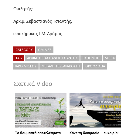
Ομιλητής:
Αρχιμ. Σεβαστιανός Τσιαντής,
ιεροκήρυκας Ι. Μ. Δράμας
CATEGORY
ΟΜΙΛΊΕΣ
TAG
ΑΡΧΙΜ. ΣΕΒΑΣΤΙΑΝΌΣ ΤΣΙΑΝΤΉΣ
ΕΚΠΟΜΠΉ
ΛΌΓΟΣ
ΠΑΡΑΚΛΉΣΕΩΣ
ΜΕΓΆΛΗ ΤΕΣΣΑΡΑΚΟΣΤΉ
ΟΡΘΟΔΟΞΊΑ
Σχετικά Video
Τα θαυμαστά αποτελέσματα
Κάνε τη δοκιμασία… ευκαιρία!