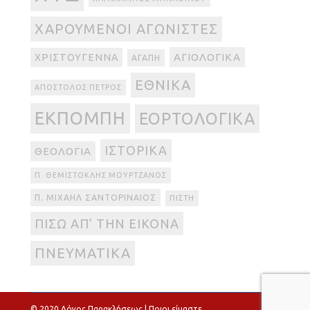
ΧΑΡΟΎΜΕΝΟΙ ΑΓΩΝΙΣΤΈΣ
ΑΓΙΟΛΟΓΙΚΆ
ΧΡΙΣΤΟΎΓΕΝΝΑ
ΑΓΆΠΗ
ΕΘΝΙΚΆ
ΑΠΌΣΤΟΛΟΣ ΠΈΤΡΟΣ
ΕΚΠΟΜΠΉ
ΕΟΡΤΟΛΟΓΙΚΆ
ΙΣΤΟΡΙΚΆ
ΘΕΟΛΟΓΊΑ
Π. ΘΕΜΙΣΤΟΚΛΉΣ ΜΟΥΡΤΖΑΝΌΣ
Π. ΜΙΧΑΉΛ ΣΑΝΤΟΡΙΝΑΊΟΣ
ΠΊΣΤΗ
ΠΊΣΩ ΑΠ’ ΤΗΝ ΕΙΚΌΝΑ
ΠΝΕΥΜΑΤΙΚΆ
© 2020 Λόγος Παρακλήσεως |
Ποιοι είμαστε