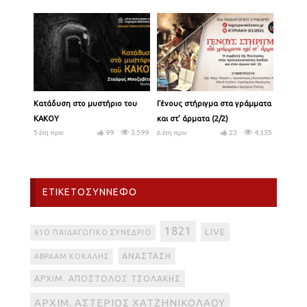
Κατάδυση στο μυστήριο του
Γένους στήριγμα στα γράμματα
ΚΑΚΟΥ
και στ’ άρματα (2/2)
5 έτη πριν
99
3,599
6 έτη πριν
23
4,135
ΕΤΙΚΕΤΟΣΎΝΝΕΦΟ
1821
LIVE
61Ο ΠΑΙΔΑΓΩΓΙΚΌ ΣΥΝΈΔΡΙΟ
ΑΝΆΣΤΑΣΗ
ΑΒΡΑΆΜ ΚΟΚΆΛΗΣ
ΑΡΧΙΜ. ΑΠΌΣΤΟΛΟΣ ΤΣΟΛΆΚΗΣ
ΑΡΧΙΜ. ΑΣΤΈΡΙΟΣ ΧΑΤΖΗΝΙΚΟΛΆΟΥ