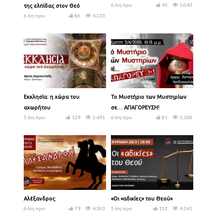
6 έτη πριν
91
5,043
της ελπίδας στον Θεό
6 έτη πριν
86
4,233
Εκκλησία: η χώρα του
Το Μυστήριο των Μυστηρίων
αχωρήτου
σε… ΑΠΑΓΟΡΕΥΣΗ!
5 έτη πριν
139
3,491
6 έτη πριν
81
5,108
Αλέξανδρος
«Οι «αδικίες» του Θεού»
6 έτη πριν
79
4,303
5 έτη πριν
153
4,341