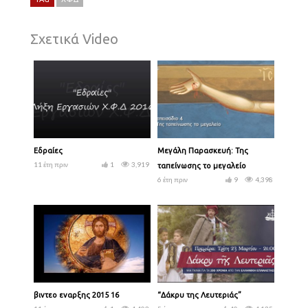
Σχετικά Video
Εδραίες
Μεγάλη Παρασκευή: Της
11 έτη πριν
1
3,919
ταπείνωσης το μεγαλείο
6 έτη πριν
9
4,398
βιντεο εναρξης 2015 16
“Δάκρυ της Λευτεριάς”