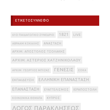
ΕΤΙΚΕΤΟΣΎΝΝΕΦΟ
1821
LIVE
61Ο ΠΑΙΔΑΓΩΓΙΚΌ ΣΥΝΈΔΡΙΟ
ΑΝΆΣΤΑΣΗ
ΑΒΡΑΆΜ ΚΟΚΆΛΗΣ
ΑΡΧΙΜ. ΑΠΌΣΤΟΛΟΣ ΤΣΟΛΆΚΗΣ
ΑΡΧΙΜ. ΑΣΤΈΡΙΟΣ ΧΑΤΖΗΝΙΚΟΛΆΟΥ
ΓΈΝΕΣΙΣ
ΑΡΧΙΜ. ΓΕΏΡΓΙΟΣ ΜΠΊΖΑΣ
ΕΟΚΑ
ΕΛΛΗΝΙΚΉ ΕΠΑΝΆΣΤΑΣΗ
ΕΚΠΑΊΔΕΥΣΗ
ΕΠΑΝΆΣΤΑΣΗ
ΕΥΑΓΓΕΛΙΣΜΌΣ
ΙΕΡΑΠΟΣΤΟΛΉ
ΚΎΠΡΟΣ
ΚΟΙΝΩΝΙΚΆ ΘΈΜΑΤΑ
ΛΌΓΟΣ ΠΑΡΑΚΛΉΣΕΩΣ