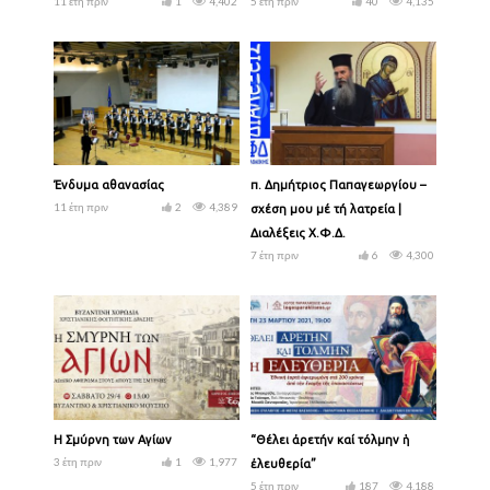
11 έτη πριν
1
4,402
5 έτη πριν
40
4,135
Ένδυμα αθανασίας
π. Δημήτριος Παπαγεωργίου – Ἡ
11 έτη πριν
2
4,389
σχέση μου μέ τή λατρεία |
Διαλέξεις Χ.Φ.Δ.
7 έτη πριν
6
4,300
Η Σμύρνη των Αγίων
“Θέλει ἀρετήν καί τόλμην ἡ
3 έτη πριν
1
1,977
ἐλευθερία”
5 έτη πριν
187
4,188