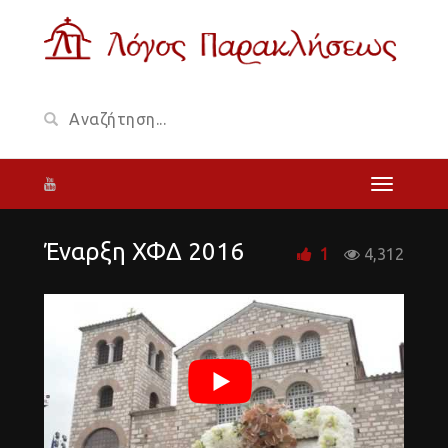
Έναρξη ΧΦΔ 2016
1
4,312