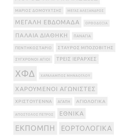
ΜΆΡΙΟΣ ΔΟΜΟΥΧΤΣΉΣ
ΜΈΓΑΣ ΑΛΈΞΑΝΔΡΟΣ
ΜΕΓΆΛΗ ΕΒΔΟΜΆΔΑ
ΟΡΘΟΔΟΞΊΑ
ΠΑΛΑΙΆ ΔΙΑΘΉΚΗ
ΠΑΝΑΓΊΑ
ΣΤΑΎΡΟΣ ΜΠΟΖΟΒΊΤΗΣ
ΠΕΝΤΗΚΟΣΤΆΡΙΟ
ΤΡΕΙΣ ΙΕΡΆΡΧΕΣ
ΣΎΓΧΡΟΝΟΙ ΆΓΙΟΙ
ΧΦΔ
ΧΑΡΆΛΑΜΠΟΣ ΜΗΝΆΟΓΛΟΥ
ΧΑΡΟΎΜΕΝΟΙ ΑΓΩΝΙΣΤΈΣ
ΑΓΙΟΛΟΓΙΚΆ
ΧΡΙΣΤΟΎΓΕΝΝΑ
ΑΓΆΠΗ
ΕΘΝΙΚΆ
ΑΠΌΣΤΟΛΟΣ ΠΈΤΡΟΣ
ΕΚΠΟΜΠΉ
ΕΟΡΤΟΛΟΓΙΚΆ