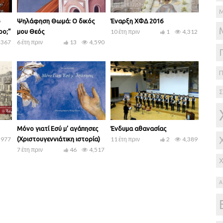
ο
Ψηλάφηση Θωμά: Ο δικός
Έναρξη ΧΦΔ 2016
ρο;”
μου Θεός
10 έτη πριν
1
4,312
,367
6 έτη πριν
13
4,590
Σ
Μόνο γιατί Εσύ μ’ αγάπησες
Ένδυμα αθανασίας
,977
(Χριστουγεννιάτικη ιστορία)
11 έτη πριν
2
4,389
7 έτη πριν
46
4,517
Α