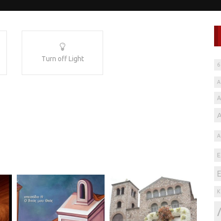
Turn off Light
6
Α
Α
Κ