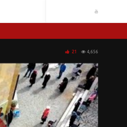
21
4,656