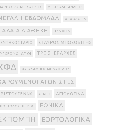
ΜΆΡΙΟΣ ΔΟΜΟΥΧΤΣΉΣ
ΜΈΓΑΣ ΑΛΈΞΑΝΔΡΟΣ
ΜΕΓΆΛΗ ΕΒΔΟΜΆΔΑ
ΟΡΘΟΔΟΞΊΑ
ΠΑΛΑΙΆ ΔΙΑΘΉΚΗ
ΠΑΝΑΓΊΑ
ΣΤΑΎΡΟΣ ΜΠΟΖΟΒΊΤΗΣ
ΠΕΝΤΗΚΟΣΤΆΡΙΟ
ΤΡΕΙΣ ΙΕΡΆΡΧΕΣ
ΎΓΧΡΟΝΟΙ ΆΓΙΟΙ
ΧΦΔ
ΧΑΡΆΛΑΜΠΟΣ ΜΗΝΆΟΓΛΟΥ
ΧΑΡΟΎΜΕΝΟΙ ΑΓΩΝΙΣΤΈΣ
ΑΓΙΟΛΟΓΙΚΆ
ΧΡΙΣΤΟΎΓΕΝΝΑ
ΑΓΆΠΗ
ΕΘΝΙΚΆ
ΠΌΣΤΟΛΟΣ ΠΈΤΡΟΣ
ΕΚΠΟΜΠΉ
ΕΟΡΤΟΛΟΓΙΚΆ