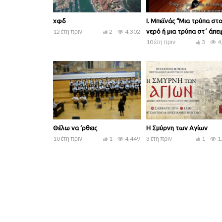
χφδ
Ι. Μπεϊνάς “Μια τρύπα στ
12 έτη πριν
2
4,302
νερό ή μια τρύπα στ΄ άπει
10 έτη πριν
3
4
Θέλω να ‘ρθεις
Η Σμύρνη των Αγίων
10 έτη πριν
1
4,449
3 έτη πριν
1
1