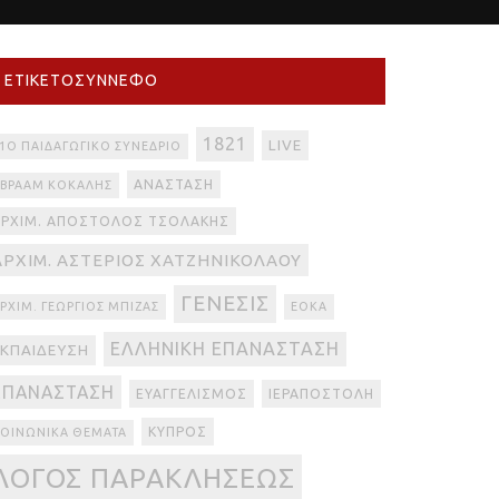
ΕΤΙΚΕΤΟΣΎΝΝΕΦΟ
1821
LIVE
1Ο ΠΑΙΔΑΓΩΓΙΚΌ ΣΥΝΈΔΡΙΟ
ΑΝΆΣΤΑΣΗ
ΒΡΑΆΜ ΚΟΚΆΛΗΣ
ΑΡΧΙΜ. ΑΠΌΣΤΟΛΟΣ ΤΣΟΛΆΚΗΣ
ΑΡΧΙΜ. ΑΣΤΈΡΙΟΣ ΧΑΤΖΗΝΙΚΟΛΆΟΥ
ΓΈΝΕΣΙΣ
ΡΧΙΜ. ΓΕΏΡΓΙΟΣ ΜΠΊΖΑΣ
ΕΟΚΑ
ΕΛΛΗΝΙΚΉ ΕΠΑΝΆΣΤΑΣΗ
ΕΚΠΑΊΔΕΥΣΗ
ΕΠΑΝΆΣΤΑΣΗ
ΕΥΑΓΓΕΛΙΣΜΌΣ
ΙΕΡΑΠΟΣΤΟΛΉ
ΚΎΠΡΟΣ
ΟΙΝΩΝΙΚΆ ΘΈΜΑΤΑ
ΛΌΓΟΣ ΠΑΡΑΚΛΉΣΕΩΣ