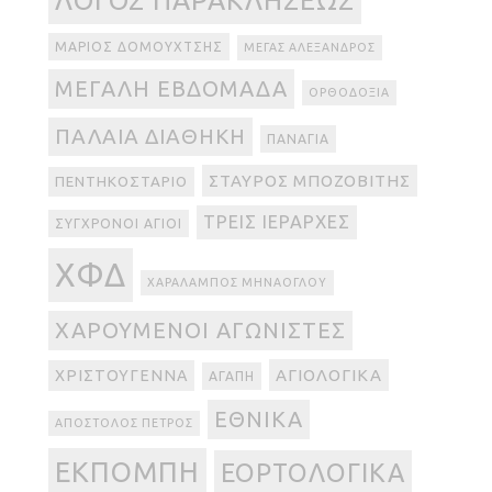
ΛΌΓΟΣ ΠΑΡΑΚΛΉΣΕΩΣ
ΜΆΡΙΟΣ ΔΟΜΟΥΧΤΣΉΣ
ΜΈΓΑΣ ΑΛΈΞΑΝΔΡΟΣ
ΜΕΓΆΛΗ ΕΒΔΟΜΆΔΑ
ΟΡΘΟΔΟΞΊΑ
ΠΑΛΑΙΆ ΔΙΑΘΉΚΗ
ΠΑΝΑΓΊΑ
ΣΤΑΎΡΟΣ ΜΠΟΖΟΒΊΤΗΣ
ΠΕΝΤΗΚΟΣΤΆΡΙΟ
ΤΡΕΙΣ ΙΕΡΆΡΧΕΣ
ΣΎΓΧΡΟΝΟΙ ΆΓΙΟΙ
ΧΦΔ
ΧΑΡΆΛΑΜΠΟΣ ΜΗΝΆΟΓΛΟΥ
ΧΑΡΟΎΜΕΝΟΙ ΑΓΩΝΙΣΤΈΣ
ΑΓΙΟΛΟΓΙΚΆ
ΧΡΙΣΤΟΎΓΕΝΝΑ
ΑΓΆΠΗ
ΕΘΝΙΚΆ
ΑΠΌΣΤΟΛΟΣ ΠΈΤΡΟΣ
ΕΚΠΟΜΠΉ
ΕΟΡΤΟΛΟΓΙΚΆ