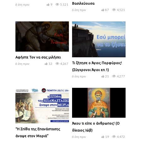
Βασιλεύουσα
6 έτη πριν
9
5,121
6 έτη πριν
87
4,521
Αφήστε Τον να σας μιλήσει
Τι ζήτησε ο Άγιος Πορφύριος!
6 έτη πριν
12
4,267
(Σύγχρονοι Άγιοι επ.1)
6 έτη πριν
21
4,277
Άκου τι είπε ο άνθρωπος! (Ο
“Η Σπίθα της Επανάστασης
δίκαιος Ιώβ)
άναψε στον Μοριά”
6 έτη πριν
19
4,472