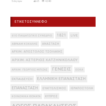
5 έτη πριν
65
4,340
ΕΤΙΚΕΤΟΣΎΝΝΕΦΟ
1821
LIVE
61Ο ΠΑΙΔΑΓΩΓΙΚΌ ΣΥΝΈΔΡΙΟ
ΑΝΆΣΤΑΣΗ
ΑΒΡΑΆΜ ΚΟΚΆΛΗΣ
ΑΡΧΙΜ. ΑΠΌΣΤΟΛΟΣ ΤΣΟΛΆΚΗΣ
ΑΡΧΙΜ. ΑΣΤΈΡΙΟΣ ΧΑΤΖΗΝΙΚΟΛΆΟΥ
ΓΈΝΕΣΙΣ
ΑΡΧΙΜ. ΓΕΏΡΓΙΟΣ ΜΠΊΖΑΣ
ΕΟΚΑ
ΕΛΛΗΝΙΚΉ ΕΠΑΝΆΣΤΑΣΗ
ΕΚΠΑΊΔΕΥΣΗ
ΕΠΑΝΆΣΤΑΣΗ
ΕΥΑΓΓΕΛΙΣΜΌΣ
ΙΕΡΑΠΟΣΤΟΛΉ
ΚΎΠΡΟΣ
ΚΟΙΝΩΝΙΚΆ ΘΈΜΑΤΑ