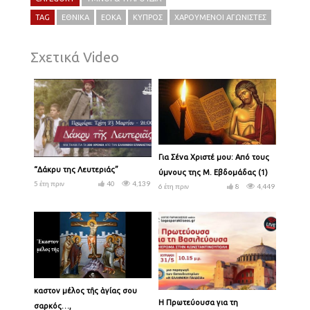
TAG
ΕΘΝΙΚΆ
ΕΟΚΑ
ΚΎΠΡΟΣ
ΧΑΡΟΎΜΕΝΟΙ ΑΓΩΝΙΣΤΈΣ
Σχετικά Video
Για Σένα Χριστέ μου: Από τους
“Δάκρυ της Λευτεριάς”
ύμνους της Μ. Εβδομάδας (1)
5 έτη πριν
40
4,139
6 έτη πριν
8
4,449
Ἕκαστον μέλος τῆς ἁγίας σου
Η Πρωτεύουσα για τη
σαρκός…,