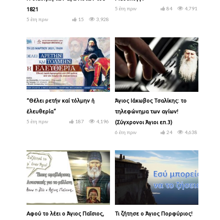
5 έτη πριν
84
4,791
1821
5 έτη πριν
15
3,928
“Θέλει ἀρετήν καί τόλμην ἡ
Άγιος Ιάκωβος Τσαλίκης: το
ἐλευθερία”
τηλεφώνημα των αγίων!
5 έτη πριν
187
4,196
(Σύγχρονοι Άγιοι επ.3)
6 έτη πριν
24
4,638
Αφού το λέει ο Άγιος Παΐσιος,
Τι ζήτησε ο Άγιος Πορφύριος!