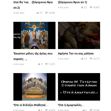
έτσι θα ‘ναι… (Σύγχρονοι Άγιο
(Σύγχρονοι Άγιοι επ.1)
6 έτη πριν
21
4,282
επ.2)
6 έτη πριν
21
4,608
Ἕκαστον μέλος τῆς ἁγίας σου
Αφήστε Τον να σας μιλήσει
6 έτη πριν
12
4,271
σαρκός…,
6 έτη πριν
9
5,125
Ὅτε οἱ ἔνδοξοι Μαθηταί…
Ὅτε ἡ ἁμαρτωλός…
6 έτη πριν
2
4,509
6 έτη πριν
2
4,546