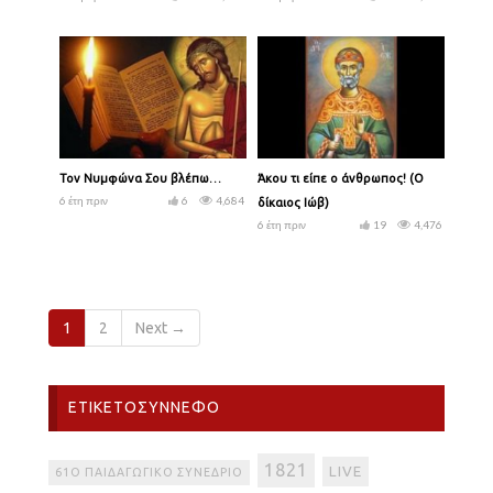
Τον Νυμφώνα Σου βλέπω…
Άκου τι είπε ο άνθρωπος! (Ο
6 έτη πριν
6
4,684
δίκαιος Ιώβ)
6 έτη πριν
19
4,476
1
2
Next →
ΕΤΙΚΕΤΟΣΎΝΝΕΦΟ
1821
LIVE
61Ο ΠΑΙΔΑΓΩΓΙΚΌ ΣΥΝΈΔΡΙΟ