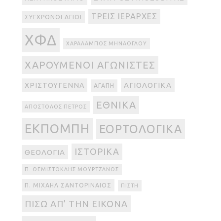
ΤΡΕΙΣ ΙΕΡΆΡΧΕΣ
ΣΎΓΧΡΟΝΟΙ ΆΓΙΟΙ
ΧΦΔ
ΧΑΡΆΛΑΜΠΟΣ ΜΗΝΆΟΓΛΟΥ
ΧΑΡΟΎΜΕΝΟΙ ΑΓΩΝΙΣΤΈΣ
ΑΓΙΟΛΟΓΙΚΆ
ΧΡΙΣΤΟΎΓΕΝΝΑ
ΑΓΆΠΗ
ΕΘΝΙΚΆ
ΑΠΌΣΤΟΛΟΣ ΠΈΤΡΟΣ
ΕΚΠΟΜΠΉ
ΕΟΡΤΟΛΟΓΙΚΆ
ΙΣΤΟΡΙΚΆ
ΘΕΟΛΟΓΊΑ
Π. ΘΕΜΙΣΤΟΚΛΉΣ ΜΟΥΡΤΖΑΝΌΣ
Π. ΜΙΧΑΉΛ ΣΑΝΤΟΡΙΝΑΊΟΣ
ΠΊΣΤΗ
ΠΊΣΩ ΑΠ’ ΤΗΝ ΕΙΚΌΝΑ