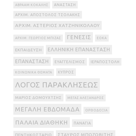
ΑΝΆΣΤΑΣΗ
ΑΒΡΑΆΜ ΚΟΚΆΛΗΣ
ΑΡΧΙΜ. ΑΠΌΣΤΟΛΟΣ ΤΣΟΛΆΚΗΣ
ΑΡΧΙΜ. ΑΣΤΈΡΙΟΣ ΧΑΤΖΗΝΙΚΟΛΆΟΥ
ΓΈΝΕΣΙΣ
ΑΡΧΙΜ. ΓΕΏΡΓΙΟΣ ΜΠΊΖΑΣ
ΕΟΚΑ
ΕΛΛΗΝΙΚΉ ΕΠΑΝΆΣΤΑΣΗ
ΕΚΠΑΊΔΕΥΣΗ
ΕΠΑΝΆΣΤΑΣΗ
ΕΥΑΓΓΕΛΙΣΜΌΣ
ΙΕΡΑΠΟΣΤΟΛΉ
ΚΎΠΡΟΣ
ΚΟΙΝΩΝΙΚΆ ΘΈΜΑΤΑ
ΛΌΓΟΣ ΠΑΡΑΚΛΉΣΕΩΣ
ΜΆΡΙΟΣ ΔΟΜΟΥΧΤΣΉΣ
ΜΈΓΑΣ ΑΛΈΞΑΝΔΡΟΣ
ΜΕΓΆΛΗ ΕΒΔΟΜΆΔΑ
ΟΡΘΟΔΟΞΊΑ
ΠΑΛΑΙΆ ΔΙΑΘΉΚΗ
ΠΑΝΑΓΊΑ
ΣΤΑΎΡΟΣ ΜΠΟΖΟΒΊΤΗΣ
ΠΕΝΤΗΚΟΣΤΆΡΙΟ