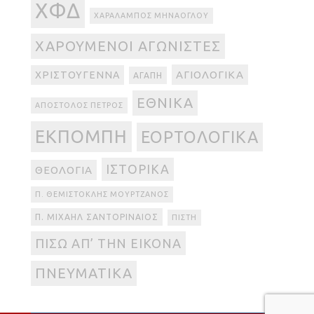
ΧΦΔ
ΧΑΡΆΛΑΜΠΟΣ ΜΗΝΆΟΓΛΟΥ
ΧΑΡΟΎΜΕΝΟΙ ΑΓΩΝΙΣΤΈΣ
ΑΓΙΟΛΟΓΙΚΆ
ΧΡΙΣΤΟΎΓΕΝΝΑ
ΑΓΆΠΗ
ΕΘΝΙΚΆ
ΑΠΌΣΤΟΛΟΣ ΠΈΤΡΟΣ
ΕΚΠΟΜΠΉ
ΕΟΡΤΟΛΟΓΙΚΆ
ΙΣΤΟΡΙΚΆ
ΘΕΟΛΟΓΊΑ
Π. ΘΕΜΙΣΤΟΚΛΉΣ ΜΟΥΡΤΖΑΝΌΣ
Π. ΜΙΧΑΉΛ ΣΑΝΤΟΡΙΝΑΊΟΣ
ΠΊΣΤΗ
ΠΊΣΩ ΑΠ’ ΤΗΝ ΕΙΚΌΝΑ
ΠΝΕΥΜΑΤΙΚΆ