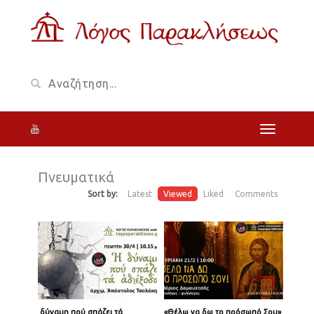
Πνευματικά
Sort by:
Latest
Viewed
Liked
Comments
Ἡ δύναμη πού σπάζει τά
«Θέλω να δω το πρόσωπό Σου»