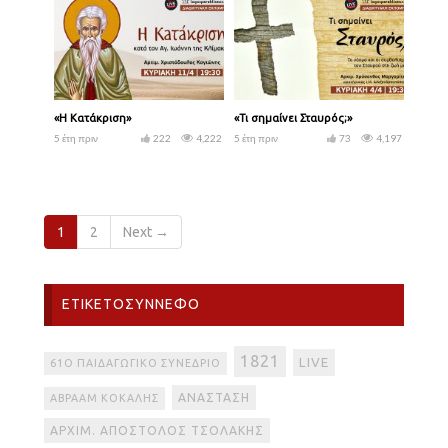
«Η Κατάκριση»
«Τι σημαίνει Σταυρός;»
5 έτη πριν
222
4,222
5 έτη πριν
73
4,197
1
2
Next →
ΕΤΙΚΕΤΟΣΎΝΝΕΦΟ
1821
LIVE
61Ο ΠΑΙΔΑΓΩΓΙΚΌ ΣΥΝΈΔΡΙΟ
ΑΝΆΣΤΑΣΗ
ΑΒΡΑΆΜ ΚΟΚΆΛΗΣ
ΑΡΧΙΜ. ΑΠΌΣΤΟΛΟΣ ΤΣΟΛΆΚΗΣ