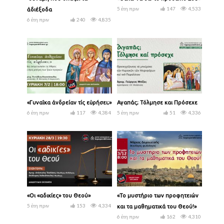
5 έτη πριν
147
4,533
ἀδιέξοδα
6 έτη πριν
240
4,835
«Γυναῖκα ἀνδρείαν τίς εὑρήσει;»
Αγαπάς; Τόλμησε και Πρόσεχε
6 έτη πριν
117
4,384
5 έτη πριν
51
4,336
«Οι «αδικίες» του Θεού»
«Το μυστήριο των προφητειών
5 έτη πριν
153
4,334
και τα μαθηματικά του Θεού!»
6 έτη πριν
162
4,310