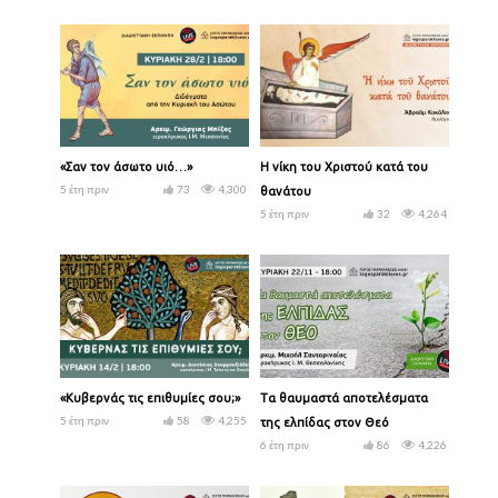
«Σαν τον άσωτο υιό…»
Η νίκη του Χριστού κατά του
5 έτη πριν
73
4,300
θανάτου
5 έτη πριν
32
4,264
«Κυβερνάς τις επιθυμίες σου;»
Τα θαυμαστά αποτελέσματα
5 έτη πριν
58
4,255
της ελπίδας στον Θεό
6 έτη πριν
86
4,226