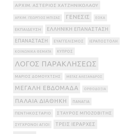
ΑΡΧΙΜ. ΑΣΤΈΡΙΟΣ ΧΑΤΖΗΝΙΚΟΛΆΟΥ
ΓΈΝΕΣΙΣ
ΑΡΧΙΜ. ΓΕΏΡΓΙΟΣ ΜΠΊΖΑΣ
ΕΟΚΑ
ΕΛΛΗΝΙΚΉ ΕΠΑΝΆΣΤΑΣΗ
ΕΚΠΑΊΔΕΥΣΗ
ΕΠΑΝΆΣΤΑΣΗ
ΕΥΑΓΓΕΛΙΣΜΌΣ
ΙΕΡΑΠΟΣΤΟΛΉ
ΚΎΠΡΟΣ
ΚΟΙΝΩΝΙΚΆ ΘΈΜΑΤΑ
ΛΌΓΟΣ ΠΑΡΑΚΛΉΣΕΩΣ
ΜΆΡΙΟΣ ΔΟΜΟΥΧΤΣΉΣ
ΜΈΓΑΣ ΑΛΈΞΑΝΔΡΟΣ
ΜΕΓΆΛΗ ΕΒΔΟΜΆΔΑ
ΟΡΘΟΔΟΞΊΑ
ΠΑΛΑΙΆ ΔΙΑΘΉΚΗ
ΠΑΝΑΓΊΑ
ΣΤΑΎΡΟΣ ΜΠΟΖΟΒΊΤΗΣ
ΠΕΝΤΗΚΟΣΤΆΡΙΟ
ΤΡΕΙΣ ΙΕΡΆΡΧΕΣ
ΣΎΓΧΡΟΝΟΙ ΆΓΙΟΙ