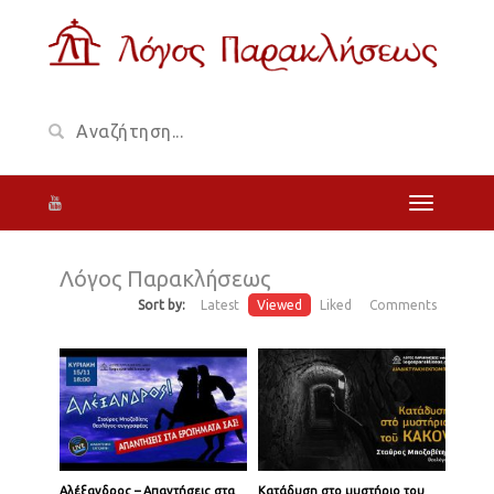
Λόγος Παρακλήσεως
Sort by:
Latest
Viewed
Liked
Comments
Αλέξανδρος – Απαντήσεις στα
Κατάδυση στο μυστήριο του