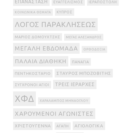
ΕΠΑΝΆΣΤΑΣΗ
ΕΥΑΓΓΕΛΙΣΜΌΣ
ΙΕΡΑΠΟΣΤΟΛΉ
ΚΎΠΡΟΣ
ΚΟΙΝΩΝΙΚΆ ΘΈΜΑΤΑ
ΛΌΓΟΣ ΠΑΡΑΚΛΉΣΕΩΣ
ΜΆΡΙΟΣ ΔΟΜΟΥΧΤΣΉΣ
ΜΈΓΑΣ ΑΛΈΞΑΝΔΡΟΣ
ΜΕΓΆΛΗ ΕΒΔΟΜΆΔΑ
ΟΡΘΟΔΟΞΊΑ
ΠΑΛΑΙΆ ΔΙΑΘΉΚΗ
ΠΑΝΑΓΊΑ
ΣΤΑΎΡΟΣ ΜΠΟΖΟΒΊΤΗΣ
ΠΕΝΤΗΚΟΣΤΆΡΙΟ
ΤΡΕΙΣ ΙΕΡΆΡΧΕΣ
ΣΎΓΧΡΟΝΟΙ ΆΓΙΟΙ
ΧΦΔ
ΧΑΡΆΛΑΜΠΟΣ ΜΗΝΆΟΓΛΟΥ
ΧΑΡΟΎΜΕΝΟΙ ΑΓΩΝΙΣΤΈΣ
ΑΓΙΟΛΟΓΙΚΆ
ΧΡΙΣΤΟΎΓΕΝΝΑ
ΑΓΆΠΗ