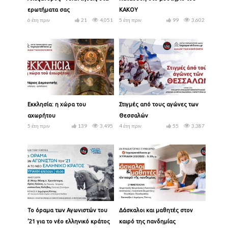
ερωτήματα σας
ΚΑΚΟΥ
6 έτη πριν
21
4,051
5 έτη πριν
99
3,602
Εκκλησία: η χώρα του
Στιγμές από τους αγώνες των
αχωρήτου
Θεσσαλών
5 έτη πριν
139
3,495
4 έτη πριν
55
3,387
Το όραμα των Αγωνιστών του
Δάσκαλοι και μαθητές στον
’21 για το νέο ελληνικό κράτος
καιρό της πανδημίας