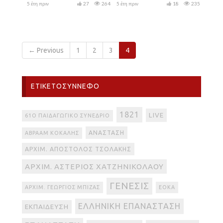
5 έτη πριν
27
264
5 έτη πριν
18
235
← Previous
1
2
3
4
ΕΤΙΚΕΤΟΣΎΝΝΕΦΟ
1821
LIVE
61Ο ΠΑΙΔΑΓΩΓΙΚΌ ΣΥΝΈΔΡΙΟ
ΑΝΆΣΤΑΣΗ
ΑΒΡΑΆΜ ΚΟΚΆΛΗΣ
ΑΡΧΙΜ. ΑΠΌΣΤΟΛΟΣ ΤΣΟΛΆΚΗΣ
ΑΡΧΙΜ. ΑΣΤΈΡΙΟΣ ΧΑΤΖΗΝΙΚΟΛΆΟΥ
ΓΈΝΕΣΙΣ
ΑΡΧΙΜ. ΓΕΏΡΓΙΟΣ ΜΠΊΖΑΣ
ΕΟΚΑ
ΕΛΛΗΝΙΚΉ ΕΠΑΝΆΣΤΑΣΗ
ΕΚΠΑΊΔΕΥΣΗ