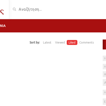
ΝΊΑ
Sort by:
Latest
Viewed
Liked
Comments
6
Α
Α