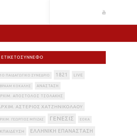
ΕΤΙΚΕΤΟΣΎΝΝΕΦΟ
1821
LIVE
1Ο ΠΑΙΔΑΓΩΓΙΚΌ ΣΥΝΈΔΡΙΟ
ΑΝΆΣΤΑΣΗ
ΒΡΑΆΜ ΚΟΚΆΛΗΣ
ΑΡΧΙΜ. ΑΠΌΣΤΟΛΟΣ ΤΣΟΛΆΚΗΣ
ΑΡΧΙΜ. ΑΣΤΈΡΙΟΣ ΧΑΤΖΗΝΙΚΟΛΆΟΥ
ΓΈΝΕΣΙΣ
ΡΧΙΜ. ΓΕΏΡΓΙΟΣ ΜΠΊΖΑΣ
ΕΟΚΑ
ΕΛΛΗΝΙΚΉ ΕΠΑΝΆΣΤΑΣΗ
ΕΚΠΑΊΔΕΥΣΗ