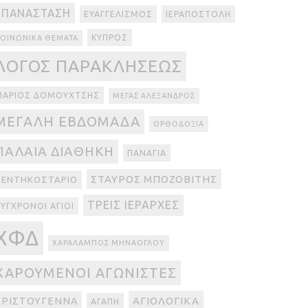
ΕΠΑΝΆΣΤΑΣΗ
ΕΥΑΓΓΕΛΙΣΜΌΣ
ΙΕΡΑΠΟΣΤΟΛΉ
ΚΎΠΡΟΣ
ΟΙΝΩΝΙΚΆ ΘΈΜΑΤΑ
ΛΌΓΟΣ ΠΑΡΑΚΛΉΣΕΩΣ
ΜΆΡΙΟΣ ΔΟΜΟΥΧΤΣΉΣ
ΜΈΓΑΣ ΑΛΈΞΑΝΔΡΟΣ
ΜΕΓΆΛΗ ΕΒΔΟΜΆΔΑ
ΟΡΘΟΔΟΞΊΑ
ΠΑΛΑΙΆ ΔΙΑΘΉΚΗ
ΠΑΝΑΓΊΑ
ΣΤΑΎΡΟΣ ΜΠΟΖΟΒΊΤΗΣ
ΠΕΝΤΗΚΟΣΤΆΡΙΟ
ΤΡΕΙΣ ΙΕΡΆΡΧΕΣ
ΎΓΧΡΟΝΟΙ ΆΓΙΟΙ
ΧΦΔ
ΧΑΡΆΛΑΜΠΟΣ ΜΗΝΆΟΓΛΟΥ
ΧΑΡΟΎΜΕΝΟΙ ΑΓΩΝΙΣΤΈΣ
ΑΓΙΟΛΟΓΙΚΆ
ΧΡΙΣΤΟΎΓΕΝΝΑ
ΑΓΆΠΗ