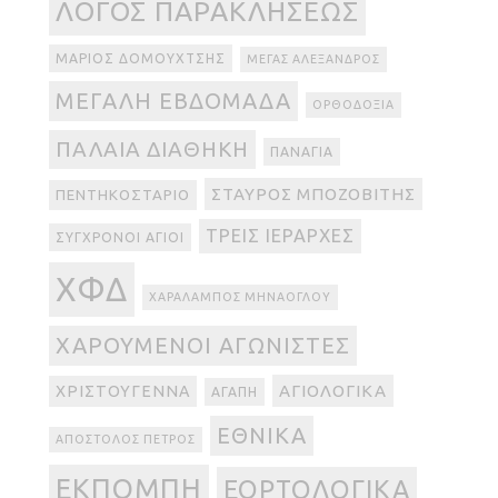
ΛΌΓΟΣ ΠΑΡΑΚΛΉΣΕΩΣ
ΜΆΡΙΟΣ ΔΟΜΟΥΧΤΣΉΣ
ΜΈΓΑΣ ΑΛΈΞΑΝΔΡΟΣ
ΜΕΓΆΛΗ ΕΒΔΟΜΆΔΑ
ΟΡΘΟΔΟΞΊΑ
ΠΑΛΑΙΆ ΔΙΑΘΉΚΗ
ΠΑΝΑΓΊΑ
ΣΤΑΎΡΟΣ ΜΠΟΖΟΒΊΤΗΣ
ΠΕΝΤΗΚΟΣΤΆΡΙΟ
ΤΡΕΙΣ ΙΕΡΆΡΧΕΣ
ΣΎΓΧΡΟΝΟΙ ΆΓΙΟΙ
ΧΦΔ
ΧΑΡΆΛΑΜΠΟΣ ΜΗΝΆΟΓΛΟΥ
ΧΑΡΟΎΜΕΝΟΙ ΑΓΩΝΙΣΤΈΣ
ΑΓΙΟΛΟΓΙΚΆ
ΧΡΙΣΤΟΎΓΕΝΝΑ
ΑΓΆΠΗ
ΕΘΝΙΚΆ
ΑΠΌΣΤΟΛΟΣ ΠΈΤΡΟΣ
ΕΚΠΟΜΠΉ
ΕΟΡΤΟΛΟΓΙΚΆ