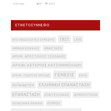
6 έτη πριν
87
4,517
ΕΤΙΚΕΤΟΣΎΝΝΕΦΟ
1821
LIVE
61Ο ΠΑΙΔΑΓΩΓΙΚΌ ΣΥΝΈΔΡΙΟ
ΑΝΆΣΤΑΣΗ
ΑΒΡΑΆΜ ΚΟΚΆΛΗΣ
ΑΡΧΙΜ. ΑΠΌΣΤΟΛΟΣ ΤΣΟΛΆΚΗΣ
ΑΡΧΙΜ. ΑΣΤΈΡΙΟΣ ΧΑΤΖΗΝΙΚΟΛΆΟΥ
ΓΈΝΕΣΙΣ
ΑΡΧΙΜ. ΓΕΏΡΓΙΟΣ ΜΠΊΖΑΣ
ΕΟΚΑ
ΕΛΛΗΝΙΚΉ ΕΠΑΝΆΣΤΑΣΗ
ΕΚΠΑΊΔΕΥΣΗ
ΕΠΑΝΆΣΤΑΣΗ
ΕΥΑΓΓΕΛΙΣΜΌΣ
ΙΕΡΑΠΟΣΤΟΛΉ
ΚΎΠΡΟΣ
ΚΟΙΝΩΝΙΚΆ ΘΈΜΑΤΑ