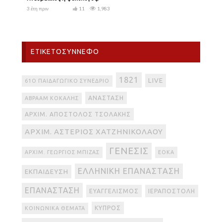
3 έτη πριν
11
1,983
ΕΤΙΚΕΤΟΣΎΝΝΕΦΟ
1821
LIVE
61Ο ΠΑΙΔΑΓΩΓΙΚΌ ΣΥΝΈΔΡΙΟ
ΑΝΆΣΤΑΣΗ
ΑΒΡΑΆΜ ΚΟΚΆΛΗΣ
ΑΡΧΙΜ. ΑΠΌΣΤΟΛΟΣ ΤΣΟΛΆΚΗΣ
ΑΡΧΙΜ. ΑΣΤΈΡΙΟΣ ΧΑΤΖΗΝΙΚΟΛΆΟΥ
ΓΈΝΕΣΙΣ
ΑΡΧΙΜ. ΓΕΏΡΓΙΟΣ ΜΠΊΖΑΣ
ΕΟΚΑ
ΕΛΛΗΝΙΚΉ ΕΠΑΝΆΣΤΑΣΗ
ΕΚΠΑΊΔΕΥΣΗ
ΕΠΑΝΆΣΤΑΣΗ
ΕΥΑΓΓΕΛΙΣΜΌΣ
ΙΕΡΑΠΟΣΤΟΛΉ
ΚΎΠΡΟΣ
ΚΟΙΝΩΝΙΚΆ ΘΈΜΑΤΑ