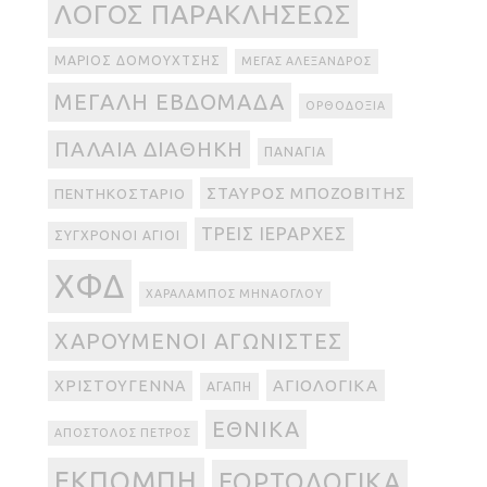
ΛΌΓΟΣ ΠΑΡΑΚΛΉΣΕΩΣ
ΜΆΡΙΟΣ ΔΟΜΟΥΧΤΣΉΣ
ΜΈΓΑΣ ΑΛΈΞΑΝΔΡΟΣ
ΜΕΓΆΛΗ ΕΒΔΟΜΆΔΑ
ΟΡΘΟΔΟΞΊΑ
ΠΑΛΑΙΆ ΔΙΑΘΉΚΗ
ΠΑΝΑΓΊΑ
ΣΤΑΎΡΟΣ ΜΠΟΖΟΒΊΤΗΣ
ΠΕΝΤΗΚΟΣΤΆΡΙΟ
ΤΡΕΙΣ ΙΕΡΆΡΧΕΣ
ΣΎΓΧΡΟΝΟΙ ΆΓΙΟΙ
ΧΦΔ
ΧΑΡΆΛΑΜΠΟΣ ΜΗΝΆΟΓΛΟΥ
ΧΑΡΟΎΜΕΝΟΙ ΑΓΩΝΙΣΤΈΣ
ΑΓΙΟΛΟΓΙΚΆ
ΧΡΙΣΤΟΎΓΕΝΝΑ
ΑΓΆΠΗ
ΕΘΝΙΚΆ
ΑΠΌΣΤΟΛΟΣ ΠΈΤΡΟΣ
ΕΚΠΟΜΠΉ
ΕΟΡΤΟΛΟΓΙΚΆ