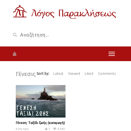
Γένεσις
Sort by:
Latest
Viewed
Liked
Comments
Γένεση: Ταξίδι ζωής (εισαγωγή)
6 έτη πριν
1
4,160