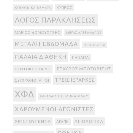
ΚΎΠΡΟΣ
ΚΟΙΝΩΝΙΚΆ ΘΈΜΑΤΑ
ΛΌΓΟΣ ΠΑΡΑΚΛΉΣΕΩΣ
ΜΆΡΙΟΣ ΔΟΜΟΥΧΤΣΉΣ
ΜΈΓΑΣ ΑΛΈΞΑΝΔΡΟΣ
ΜΕΓΆΛΗ ΕΒΔΟΜΆΔΑ
ΟΡΘΟΔΟΞΊΑ
ΠΑΛΑΙΆ ΔΙΑΘΉΚΗ
ΠΑΝΑΓΊΑ
ΣΤΑΎΡΟΣ ΜΠΟΖΟΒΊΤΗΣ
ΠΕΝΤΗΚΟΣΤΆΡΙΟ
ΤΡΕΙΣ ΙΕΡΆΡΧΕΣ
ΣΎΓΧΡΟΝΟΙ ΆΓΙΟΙ
ΧΦΔ
ΧΑΡΆΛΑΜΠΟΣ ΜΗΝΆΟΓΛΟΥ
ΧΑΡΟΎΜΕΝΟΙ ΑΓΩΝΙΣΤΈΣ
ΑΓΙΟΛΟΓΙΚΆ
ΧΡΙΣΤΟΎΓΕΝΝΑ
ΑΓΆΠΗ