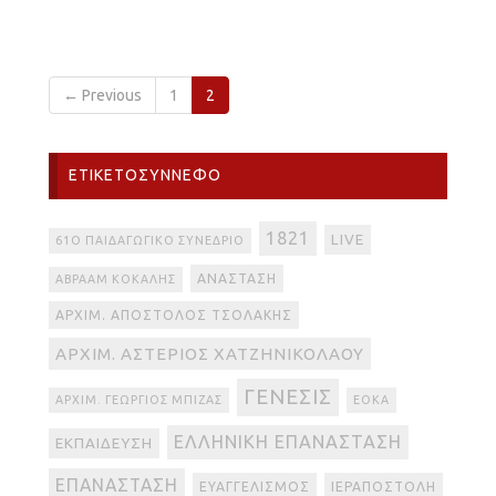
← Previous
1
2
ΕΤΙΚΕΤΟΣΎΝΝΕΦΟ
1821
LIVE
61Ο ΠΑΙΔΑΓΩΓΙΚΌ ΣΥΝΈΔΡΙΟ
ΑΝΆΣΤΑΣΗ
ΑΒΡΑΆΜ ΚΟΚΆΛΗΣ
ΑΡΧΙΜ. ΑΠΌΣΤΟΛΟΣ ΤΣΟΛΆΚΗΣ
ΑΡΧΙΜ. ΑΣΤΈΡΙΟΣ ΧΑΤΖΗΝΙΚΟΛΆΟΥ
ΓΈΝΕΣΙΣ
ΑΡΧΙΜ. ΓΕΏΡΓΙΟΣ ΜΠΊΖΑΣ
ΕΟΚΑ
ΕΛΛΗΝΙΚΉ ΕΠΑΝΆΣΤΑΣΗ
ΕΚΠΑΊΔΕΥΣΗ
ΕΠΑΝΆΣΤΑΣΗ
ΕΥΑΓΓΕΛΙΣΜΌΣ
ΙΕΡΑΠΟΣΤΟΛΉ